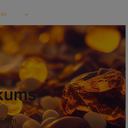
ens
ikums
 Form