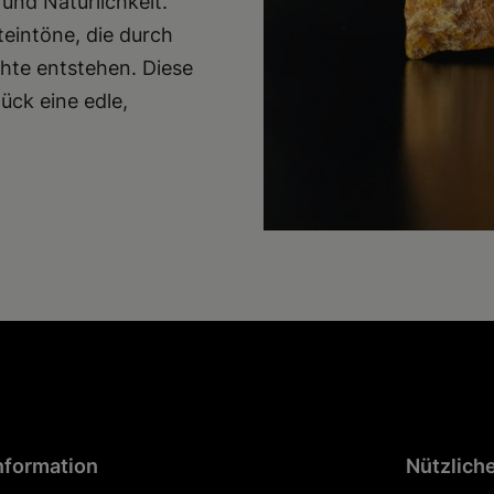
und Natürlichkeit.
eintöne, die durch
chte entstehen. Diese
ck eine edle,
nformation
Nützlich