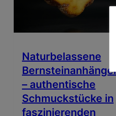
BERNSTEIN TYPEN
ECHTE BERNSTEINE
Naturbelassene
Bernsteinanhänge
– authentische
Schmuckstücke in
faszinierenden