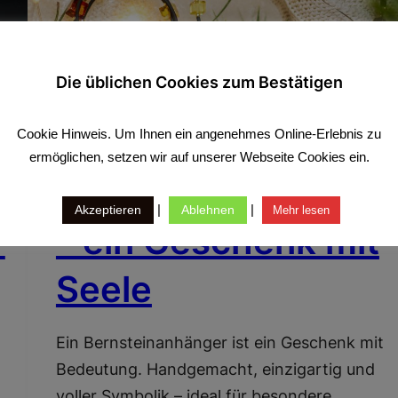
Die üblichen Cookies zum Bestätigen
Cookie Hinweis. Um Ihnen ein angenehmes Online-Erlebnis zu
BERNSTEIN ALS GESCHENK
ermöglichen, setzen wir auf unserer Webseite Cookies ein.
Bernsteinanhänger
|
|
Akzeptieren
Ablehnen
Mehr lesen
r
– ein Geschenk mit
Seele
Ein Bernsteinanhänger ist ein Geschenk mit
Bedeutung. Handgemacht, einzigartig und
voller Symbolik – ideal für besondere