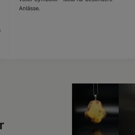
Anlässe.
s
r