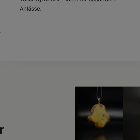
Anlässe.
s
r