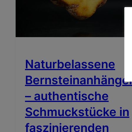
BERNSTEIN TYPEN
ECHTE BERNSTEINE
Naturbelassene
Bernsteinanhänge
– authentische
Schmuckstücke in
faszinierenden