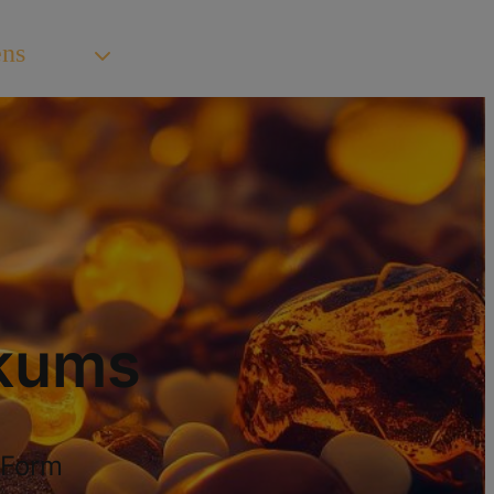
ens
ikums
 Form