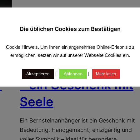
Die üblichen Cookies zum Bestätigen
Cookie Hinweis. Um Ihnen ein angenehmes Online-Erlebnis zu
BERNSTEIN ALS GESCHENK
ermöglichen, setzen wir auf unserer Webseite Cookies ein.
Bernsteinanhänger
|
|
Akzeptieren
Ablehnen
Mehr lesen
r
– ein Geschenk mit
Seele
Ein Bernsteinanhänger ist ein Geschenk mit
Bedeutung. Handgemacht, einzigartig und
voller Symbolik – ideal für besondere