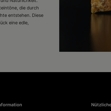
und Natürlichkeit.
eintöne, die durch
chte entstehen. Diese
ck eine edle,
nformation
Nützlich